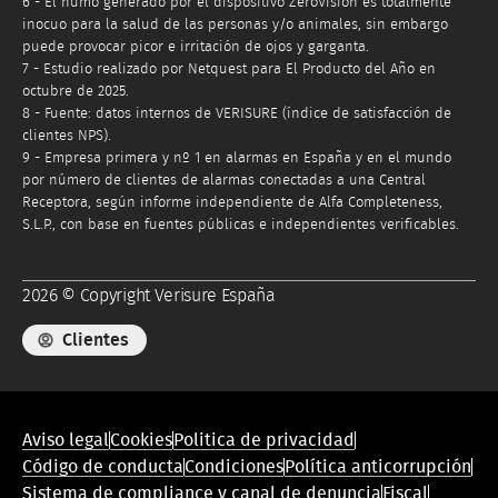
6 - El humo generado por el dispositivo ZeroVision es totalmente
inocuo para la salud de las personas y/o animales, sin embargo
puede provocar picor e irritación de ojos y garganta.
7 - Estudio realizado por Netquest para El Producto del Año en
octubre de 2025.
8 - Fuente: datos internos de VERISURE (índice de satisfacción de
clientes NPS).
9 - Empresa primera y nº 1 en alarmas en España y en el mundo
por número de clientes de alarmas conectadas a una Central
Receptora, según informe independiente de Alfa Completeness,
S.L.P., con base en fuentes públicas e independientes verificables.
2026 © Copyright Verisure España
Clientes
Menú
Aviso legal
Cookies
Politica de privacidad
de
Código de conducta
Condiciones
Política anticorrupción
conformidad
Sistema de compliance y canal de denuncia
Fiscal