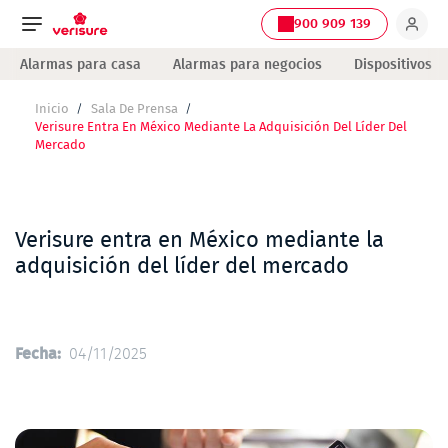
900 909 139
Navegación
Alarmas para casa
Alarmas para negocios
Dispositivos
principal
Inicio
Sala De Prensa
Ruta
Verisure Entra En México Mediante La Adquisición Del Líder Del
de
Mercado
navegación
Verisure entra en México mediante la
adquisición del líder del mercado
Fecha
04/11/2025