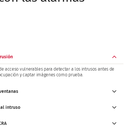
rusión
e acceso vulnerables para detectar a los intrusos antes de
 ocupación y captar imágenes como prueba.
 ventanas
enda están protegidos con sensores que, en caso de intento
al intruso
a a nuestra Central Receptora de Alarmas (CRA).
tu segunda residencia, activamos ZeroVision⁶ para expulsarlo
 CRA
o la ocupación.