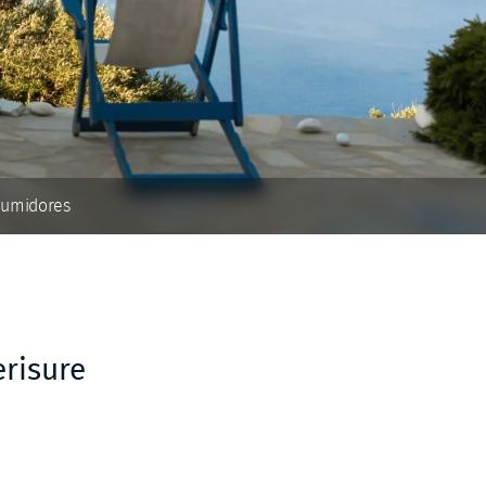
nsumidores
risure