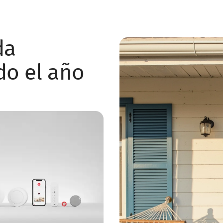
da
do el año