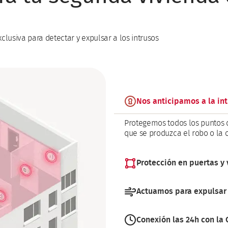
lusiva para detectar y expulsar a los intrusos
Nos anticipamos a la int
Protegemos todos los puntos d
que se produzca el robo o la
Protección en puertas y
Los accesos a tu segunda vivi
Actuamos para expulsar 
de intrusión, envían una alert
Si el intruso logra acceder a 
Conexión las 24h con la
de inmediato y evitar el robo 