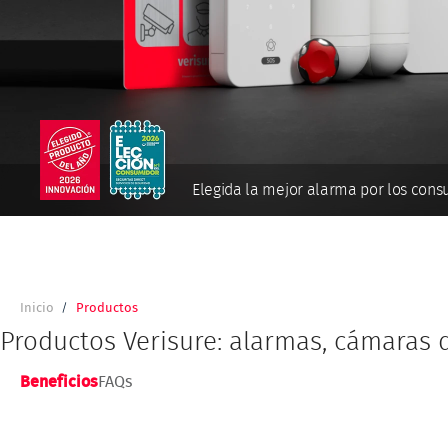
Elegida la mejor alarma por los con
Inicio
Productos
Ruta
de
Productos Verisure: alarmas, cámaras d
navegación
Beneficios
FAQs