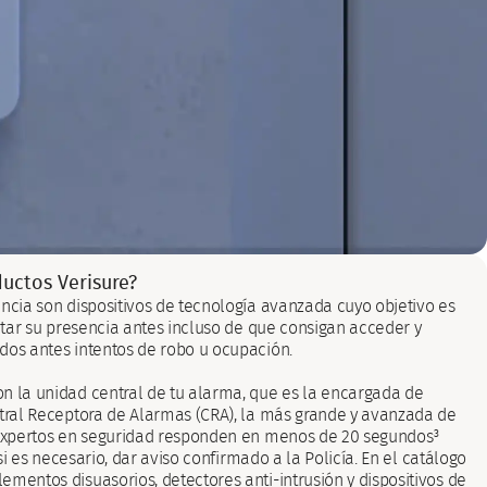
ductos Verisure?
ancia son dispositivos de tecnología avanzada cuyo objetivo es
ectar su presencia antes incluso de que consigan acceder y
dos antes intentos de robo u ocupación.
n la unidad central de tu alarma, que es la encargada de
ntral Receptora de Alarmas (CRA), la más grande y avanzada de
 expertos en seguridad responden en menos de 20 segundos³
, si es necesario, dar aviso confirmado a la Policía. En el catálogo
mentos disuasorios, detectores anti-intrusión y dispositivos de