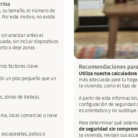
larma
e, su tamaño, el número de
. Por este motivo, no existe
 sin analizar antes el
da, sin incluir dispositivos
orto o deje zonas
ios factores clave:
Recomendaciones para 
Utiliza nuestra calculadora
ión un piso pequeño que un
más adecuada para tu hogar.
la vivienda, como el tipo d
, zonas de trabajo,
A partir de esta informació
configuración de seguridad q
es orientativo y no sustituy
cina, local comercial o nave
Para determinar qué sistem
de seguridad sin comprom
, escaparates, patios o
la vivienda, revisan sus acc