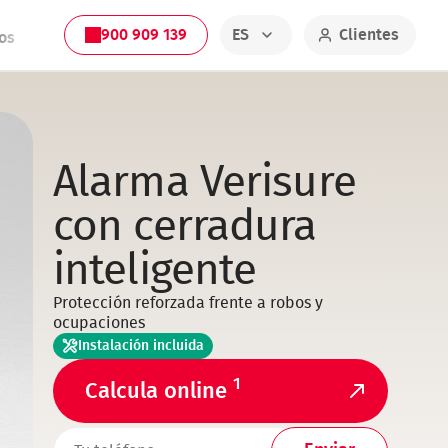
900 909 139
ES
Clientes
os
Alarma Verisure
con cerradura
inteligente
Protección reforzada frente a robos y
ocupaciones
Instalación incluida
1
Calcula online
TELEFONO1