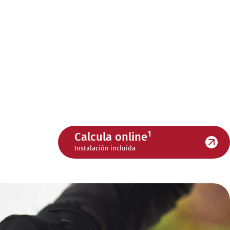
1
Calcula online
Instalación incluida