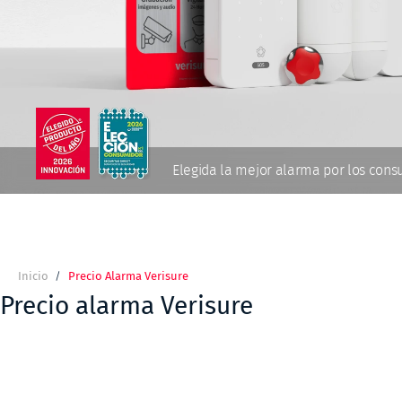
Elegida la mejor alarma por los con
Inicio
Precio Alarma Verisure
Ruta
de
Precio alarma Verisure
navegación