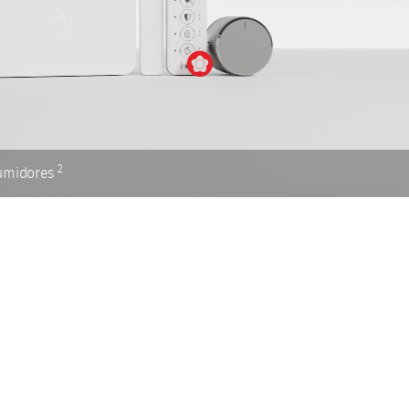
2
sumidores