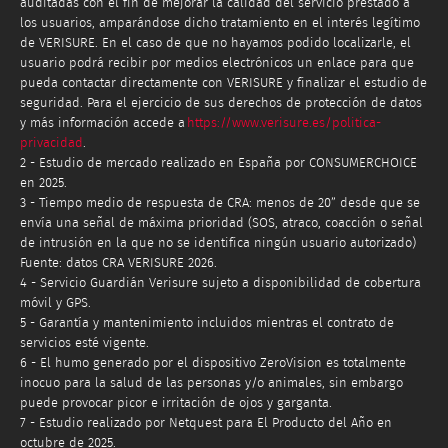
auditadas con el fin de mejorar la calidad del servicio prestado a
los usuarios, amparándose dicho tratamiento en el interés legítimo
de VERISURE. En el caso de que no hayamos podido localizarle, el
usuario podrá recibir por medios electrónicos un enlace para que
pueda contactar directamente con VERISURE y finalizar el estudio de
seguridad. Para el ejercicio de sus derechos de protección de datos
y más información accede a
https://www.verisure.es/politica-
privacidad
.
2 - Estudio de mercado realizado en España por CONSUMERCHOICE
en 2025.
3 - Tiempo medio de respuesta de CRA: menos de 20” desde que se
envía una señal de máxima prioridad (SOS, atraco, coacción o señal
de intrusión en la que no se identifica ningún usuario autorizado)
Fuente: datos CRA VERISURE 2026.
4 - Servicio Guardián Verisure sujeto a disponibilidad de cobertura
móvil y GPS.
5 - Garantía y mantenimiento incluidos mientras el contrato de
servicios esté vigente.
6 - El humo generado por el dispositivo ZeroVision es totalmente
inocuo para la salud de las personas y/o animales, sin embargo
puede provocar picor e irritación de ojos y garganta.
7 - Estudio realizado por Netquest para El Producto del Año en
octubre de 2025.