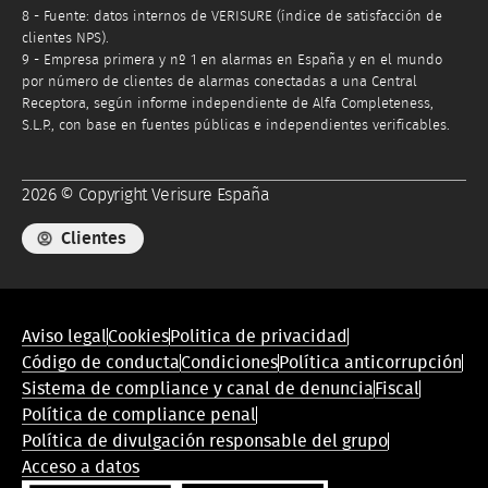
8 - Fuente: datos internos de VERISURE (índice de satisfacción de
clientes NPS).
9 - Empresa primera y nº 1 en alarmas en España y en el mundo
por número de clientes de alarmas conectadas a una Central
Receptora, según informe independiente de Alfa Completeness,
S.L.P., con base en fuentes públicas e independientes verificables.
2026 © Copyright Verisure España
Clientes
Menú
Aviso legal
Cookies
Politica de privacidad
de
Código de conducta
Condiciones
Política anticorrupción
conformidad
Sistema de compliance y canal de denuncia
Fiscal
legal
Política de compliance penal
Política de divulgación responsable del grupo
Acceso a datos