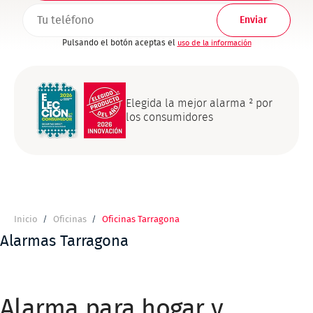
TELEFONO1
Pulsando el botón aceptas el
uso de la información
Elegida la mejor alarma ² por
los consumidores
Inicio
Oficinas
Oficinas Tarragona
Ruta
de
Alarmas Tarragona
navegación
Alarma para hogar y