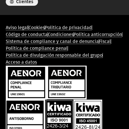
Clientes
Menú
Aviso legal
Cookies
Politica de privacidad
de
Código de conducta
Condiciones
Política anticorrupción
conformidad
Sistema de compliance y canal de denuncia
Fiscal
legal
Política de compliance penal
Política de divulgación responsable del grupo
Acceso a datos