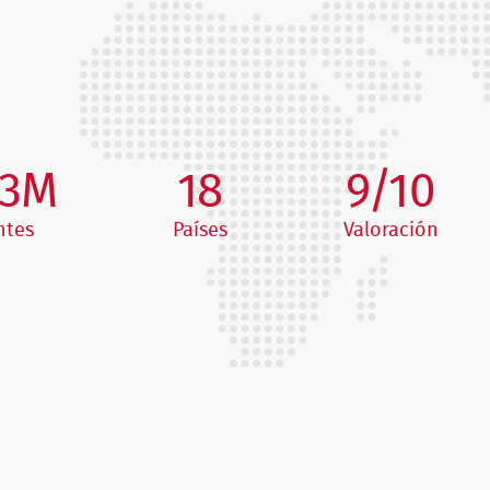
,3M
18
9/10
ntes
Países
Valoración