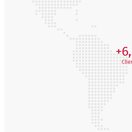
+6
Clie