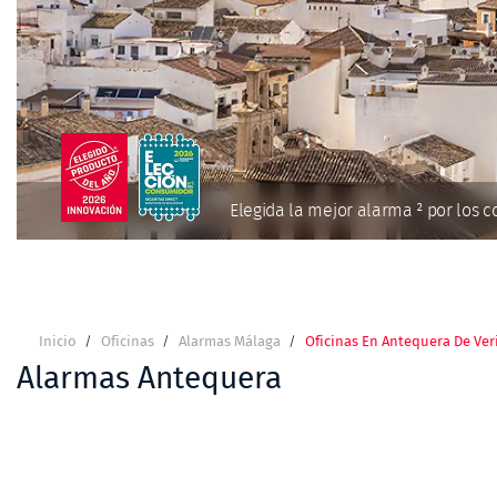
Elegida la mejor alarma ² por los 
Inicio
Oficinas
Alarmas Málaga
Oficinas En Antequera De Ver
Ruta
de
Alarmas Antequera
navegación