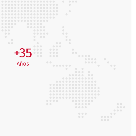
+35
Años