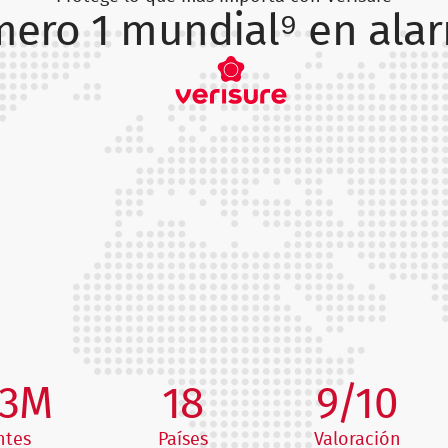
ero 1 mundial⁹ en ala
,3M
18
9/10
ntes
Países
Valoración