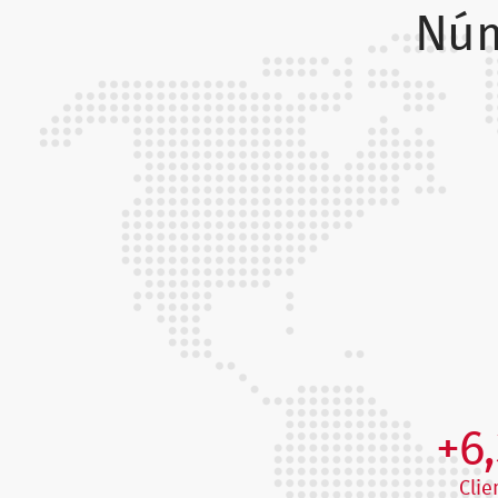
Núm
+6
Clie