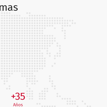
rmas
+35
Años