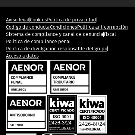
Menú
Aviso legal
Cookies
Politica de privacidad
de
Código de conducta
Condiciones
Política anticorrupción
conformidad
Sistema de compliance y canal de denuncia
Fiscal
legal
Política de compliance penal
Política de divulgación responsable del grupo
Acceso a datos