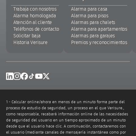
página
Trabaja con nosotros
Alarma para casa
Alarma homologada
Alarma para pisos
Atención al cliente
Alarmas para chalets
Teléfonos de contacto
Alarma para apartamentos
Solicitar baja
Alarmas para garajes
Historia Verisure
Premios y reconocimientos
Linkedin
Instagram
Facebook
Tik Tok
Youtube
X
1 - Calcular online/ahora en menos de un minuto forma parte del
proceso de estudio de seguridad, un proceso en el que Verisure.,
como responsable, recabará información online de las necesidades
de seguridad del usuario en un tiempo aproximado de un minuto
desde que el usuario hace clic. A continuación, contactaremos con
el usuario (mediante canales de mensajería instantánea como por