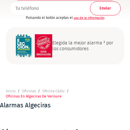
TELEFONO1
Pulsando el botón aceptas el
uso de la información
Elegida la mejor alarma ² por
los consumidores
Inicio
Oficinas
Oficina Cádiz
Ruta
Oficinas En Algeciras De Verisure
de
Alarmas Algeciras
navegación