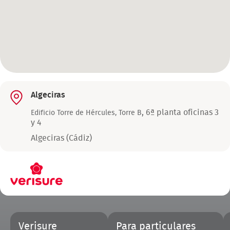
Algeciras
,
6ª planta oficinas 3
Edificio Torre de Hércules, Torre B
y 4
Algeciras (Cádiz)
Pie
Verisure
Para particulares
de