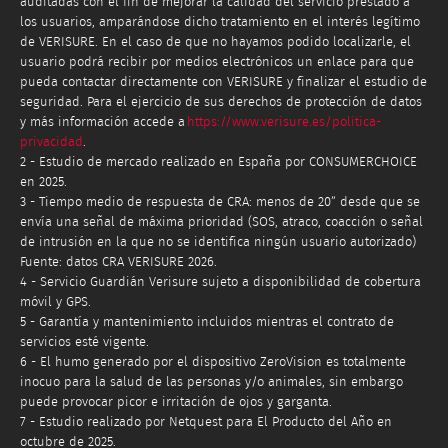
auditadas con el fin de mejorar la calidad del servicio prestado a
los usuarios, amparándose dicho tratamiento en el interés legítimo
de VERISURE. En el caso de que no hayamos podido localizarle, el
usuario podrá recibir por medios electrónicos un enlace para que
pueda contactar directamente con VERISURE y finalizar el estudio de
seguridad. Para el ejercicio de sus derechos de protección de datos
y más información accede a
https://www.verisure.es/politica-
privacidad
.
2 - Estudio de mercado realizado en España por CONSUMERCHOICE
en 2025.
3 - Tiempo medio de respuesta de CRA: menos de 20” desde que se
envía una señal de máxima prioridad (SOS, atraco, coacción o señal
de intrusión en la que no se identifica ningún usuario autorizado)
Fuente: datos CRA VERISURE 2026.
4 - Servicio Guardián Verisure sujeto a disponibilidad de cobertura
móvil y GPS.
5 - Garantía y mantenimiento incluidos mientras el contrato de
servicios esté vigente.
6 - El humo generado por el dispositivo ZeroVision es totalmente
inocuo para la salud de las personas y/o animales, sin embargo
puede provocar picor e irritación de ojos y garganta.
7 - Estudio realizado por Netquest para El Producto del Año en
octubre de 2025.