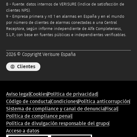
8 - Fuente: datos internos de VERISURE (índice de satisfacción de
clientes NPS).
9 - Empresa primera y nº 1 en alarmas en España y en el mundo
por número de clientes de alarmas conectadas a una Central
Receptora, según informe independiente de Alfa Completeness,
S.L.P., con base en fuentes públicas e independientes verificables.
2026 © Copyright Verisure España
Clientes
Menú
Aviso legal
Cookies
Politica de privacidad
de
Código de conducta
Condiciones
Política anticorrupción
conformidad
Sistema de compliance y canal de denuncia
Fiscal
legal
Política de compliance penal
Política de divulgación responsable del grupo
Acceso a datos