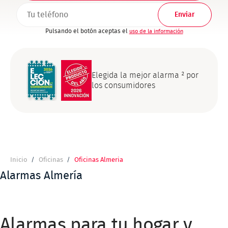
TELEFONO1
Pulsando el botón aceptas el
uso de la información
Elegida la mejor alarma ² por
los consumidores
Inicio
Oficinas
Oficinas Almeria
Ruta
de
Alarmas Almería
navegación
Alarmas para tu hogar y