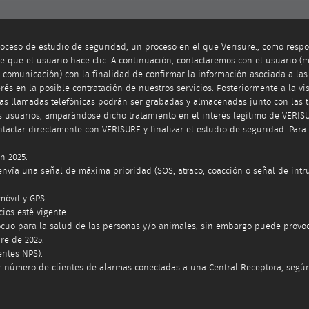
oceso de estudio de seguridad, un proceso en el que Verisure., como resp
que el usuario hace clic. A continuación, contactaremos con el usuario (
omunicación) con la finalidad de confirmar la información asociada a las c
és en la posible contratación de nuestros servicios. Posteriormente a la v
Las llamadas telefónicas podrán ser grabadas y almacenadas junto con las 
los usuarios, amparándose dicho tratamiento en el interés legítimo de VERIS
actar directamente con VERISURE y finalizar el estudio de seguridad. Para 
n 2025.
vía una señal de máxima prioridad (SOS, atraco, coacción o señal de intrus
móvil y GPS.
ios esté vigente.
ocuo para la salud de las personas y/o animales, sin embargo puede provocar
re de 2025.
entes NPS).
 número de clientes de alarmas conectadas a una Central Receptora, según 