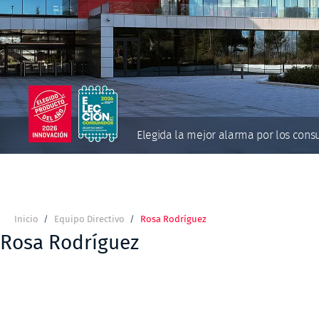
Elegida la mejor alarma por los con
Inicio
Equipo Directivo
Rosa Rodríguez
Ruta
de
Rosa Rodríguez
navegación