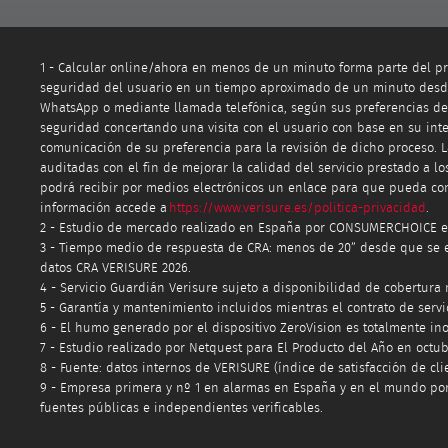
1 - Calcular online/ahora en menos de un minuto forma parte del pr
seguridad del usuario en un tiempo aproximado de un minuto desde 
WhatsApp o mediante llamada telefónica, según sus preferencias de c
seguridad concertando una visita con el usuario con base en su inter
comunicación de su preferencia para la revisión de dicho proceso. 
auditadas con el fin de mejorar la calidad del servicio prestado a 
podrá recibir por medios electrónicos un enlace para que pueda cont
información accede a
https://www.verisure.es/politica-privacidad
.
2 - Estudio de mercado realizado en España por CONSUMERCHOICE e
3 - Tiempo medio de respuesta de CRA: menos de 20” desde que se en
datos CRA VERISURE 2026.
4 - Servicio Guardián Verisure sujeto a disponibilidad de cobertura 
5 - Garantía y mantenimiento incluidos mientras el contrato de servic
6 - El humo generado por el dispositivo ZeroVision es totalmente in
7 - Estudio realizado por Netquest para El Producto del Año en octub
8 - Fuente: datos internos de VERISURE (índice de satisfacción de cli
9 - Empresa primera y nº 1 en alarmas en España y en el mundo por
fuentes públicas e independientes verificables.