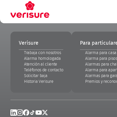
Pie
de
Verisure
Para particular
página
Trabaja con nosotros
Alarma para casa
Alarma homologada
Alarma para piso
Atención al cliente
Alarmas para cha
Teléfonos de contacto
Alarma para apa
Solicitar baja
Alarmas para gar
Historia Verisure
Premios y recono
Linkedin
Instagram
Facebook
Tik Tok
Youtube
X