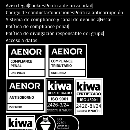
Menú
Aviso legal
Cookies
Politica de privacidad
de
Código de conducta
Condiciones
Política anticorrupción
conformidad
Sistema de compliance y canal de denuncia
Fiscal
legal
Política de compliance penal
Política de divulgación responsable del grupo
Acceso a datos