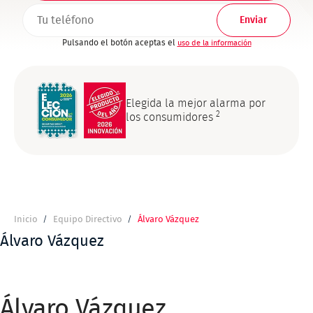
TELEFONO1
Pulsando el botón aceptas el
uso de la información
Elegida la mejor alarma por
2
los consumidores
Inicio
Equipo Directivo
Álvaro Vázquez
Ruta
de
Álvaro Vázquez
navegación
Álvaro Vázquez