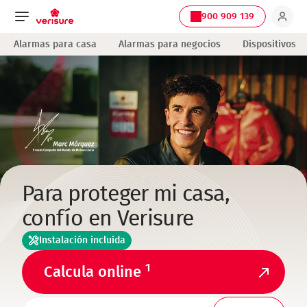
900 909 139
Navegación
Alarmas para casa
Alarmas para negocios
Dispositivos
principal
Para proteger mi casa,
confío en Verisure
Instalación incluida
1
Calcula online
TELEFONO1