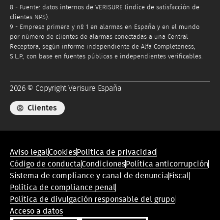
8 - Fuente: datos internos de VERISURE (índice de satisfacción de
clientes NPS).
9 - Empresa primera y nº 1 en alarmas en España y en el mundo
por número de clientes de alarmas conectadas a una Central
Receptora, según informe independiente de Alfa Completeness,
S.L.P., con base en fuentes públicas e independientes verificables.
2026 © Copyright Verisure España
Clientes
Menú
Aviso legal
Cookies
Politica de privacidad
de
Código de conducta
Condiciones
Política anticorrupción
conformidad
Sistema de compliance y canal de denuncia
Fiscal
legal
Política de compliance penal
Política de divulgación responsable del grupo
Acceso a datos