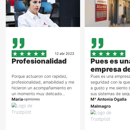
12 abr 2023
Profesionalidad
Pues es un
empresa d
seguridad a
Porque actuaron con rapidez,
Pues es una empres
profesionalidad, amabilidad y me
seguridad con la qu
ultima con
hicieron un acompañamiento en
a gusto y me siento 
sistemas d
un momento muy delicado
sus sistemas de seg
Maria
·
Mª Antonia Ogalla
mientras avisaban a los servicios
opiniones
ladrones, okupas y h
seguridad
de emergencias.
salud con su botón 
Malmagro