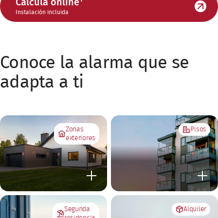
Calcula online
Instalación incluida
Conoce la alarma que se
adapta a ti
Zonas
Pisos
exteriores
Segunda
Alquiler
residencia