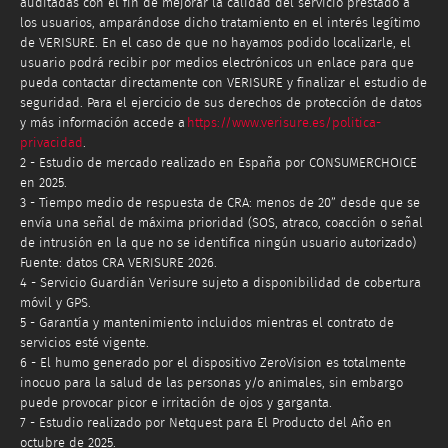
auditadas con el fin de mejorar la calidad del servicio prestado a
los usuarios, amparándose dicho tratamiento en el interés legítimo
de VERISURE. En el caso de que no hayamos podido localizarle, el
usuario podrá recibir por medios electrónicos un enlace para que
pueda contactar directamente con VERISURE y finalizar el estudio de
seguridad. Para el ejercicio de sus derechos de protección de datos
y más información accede a
https://www.verisure.es/politica-
privacidad
.
2 - Estudio de mercado realizado en España por CONSUMERCHOICE
en 2025.
3 - Tiempo medio de respuesta de CRA: menos de 20” desde que se
envía una señal de máxima prioridad (SOS, atraco, coacción o señal
de intrusión en la que no se identifica ningún usuario autorizado)
Fuente: datos CRA VERISURE 2026.
4 - Servicio Guardián Verisure sujeto a disponibilidad de cobertura
móvil y GPS.
5 - Garantía y mantenimiento incluidos mientras el contrato de
servicios esté vigente.
6 - El humo generado por el dispositivo ZeroVision es totalmente
inocuo para la salud de las personas y/o animales, sin embargo
puede provocar picor e irritación de ojos y garganta.
7 - Estudio realizado por Netquest para El Producto del Año en
octubre de 2025.