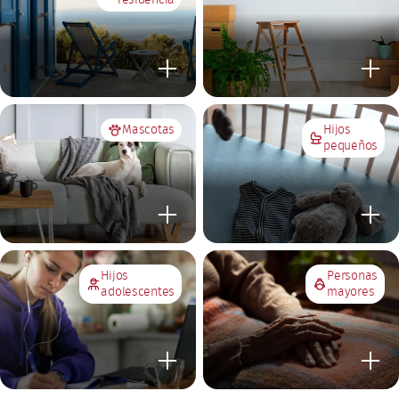
Mascotas
Hijos
pequeños
Hijos
Personas
adolescentes
mayores