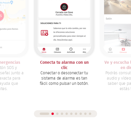
larma con un
Ve y escucha lo que ocurre
Controla 
ic
en directo
acceso a
esconectar tu
Podrás consultar imágenes,
Decide quién
larma es tan
audio y vídeo en directo y
y cómo dand
lsar un botón.
saber que pasa mientras
permisos 
estás fuera.