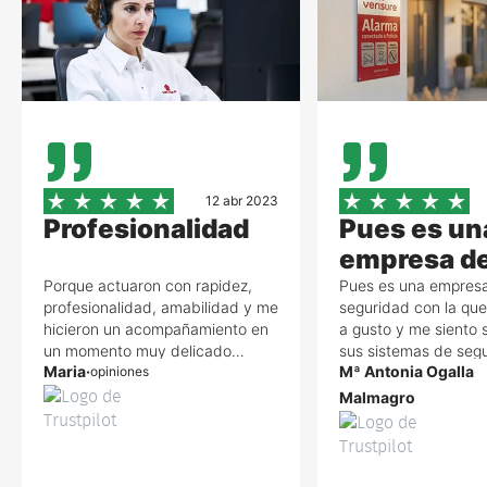
12 abr 2023
Profesionalidad
Pues es un
empresa d
seguridad a
Porque actuaron con rapidez,
Pues es una empres
profesionalidad, amabilidad y me
seguridad con la qu
ultima con
hicieron un acompañamiento en
a gusto y me siento 
sistemas d
un momento muy delicado
sus sistemas de seg
Maria
·
Mª Antonia Ogalla
mientras avisaban a los servicios
opiniones
ladrones, okupas y h
seguridad
de emergencias.
salud con su botón 
Malmagro