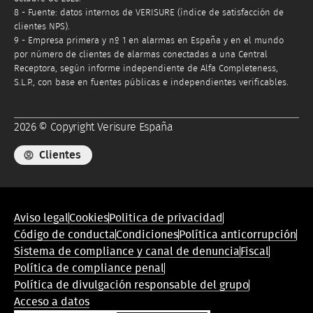
8 - Fuente: datos internos de VERISURE (índice de satisfacción de
clientes NPS).
9 - Empresa primera y nº 1 en alarmas en España y en el mundo
por número de clientes de alarmas conectadas a una Central
Receptora, según informe independiente de Alfa Completeness,
S.L.P., con base en fuentes públicas e independientes verificables.
2026 © Copyright Verisure España
Clientes
Menú
Aviso legal
Cookies
Politica de privacidad
de
Código de conducta
Condiciones
Política anticorrupción
conformidad
Sistema de compliance y canal de denuncia
Fiscal
legal
Política de compliance penal
Política de divulgación responsable del grupo
Acceso a datos