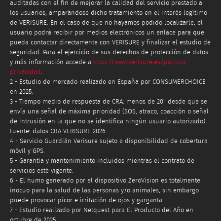
auditadas con el fin de mejorar la calidad del servicio prestado a
los usuarios, amparándose dicho tratamiento en el interés legítimo
de VERISURE. En el caso de que no hayamos podido localizarle, el
usuario podrá recibir por medios electrónicos un enlace para que
pueda contactar directamente con VERISURE y finalizar el estudio de
seguridad. Para el ejercicio de sus derechos de protección de datos
y más información accede a
https://www.verisure.es/politica-
privacidad
.
2 - Estudio de mercado realizado en España por CONSUMERCHOICE
en 2025.
3 - Tiempo medio de respuesta de CRA: menos de 20” desde que se
envía una señal de máxima prioridad (SOS, atraco, coacción o señal
de intrusión en la que no se identifica ningún usuario autorizado)
Fuente: datos CRA VERISURE 2026.
4 - Servicio Guardián Verisure sujeto a disponibilidad de cobertura
móvil y GPS.
5 - Garantía y mantenimiento incluidos mientras el contrato de
servicios esté vigente.
6 - El humo generado por el dispositivo ZeroVision es totalmente
inocuo para la salud de las personas y/o animales, sin embargo
puede provocar picor e irritación de ojos y garganta.
7 - Estudio realizado por Netquest para El Producto del Año en
octubre de 2025.