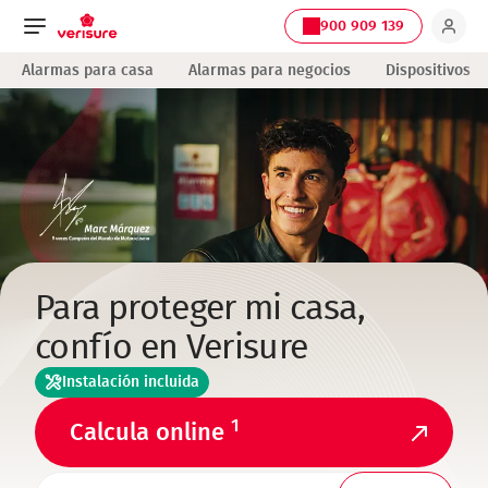
900 909 139
Navegación
Alarmas para casa
Alarmas para negocios
Dispositivos
principal
Para proteger mi casa,
confío en Verisure
Instalación incluida
1
Calcula online
TELEFONO1