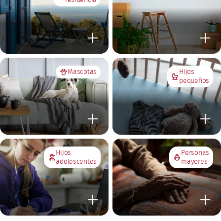
Mascotas
Hijos
pequeños
Hijos
Personas
adolescentes
mayores