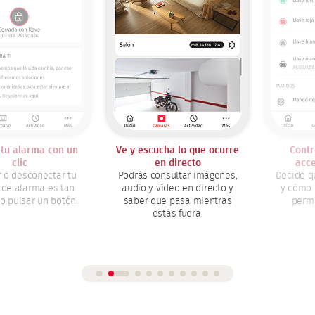
larma con un
Ve y escucha lo que ocurre
Controla 
ic
en directo
acceso a
esconectar tu
Podrás consultar imágenes,
Decide quién
larma es tan
audio y vídeo en directo y
y cómo dand
lsar un botón.
saber que pasa mientras
permisos 
estás fuera.