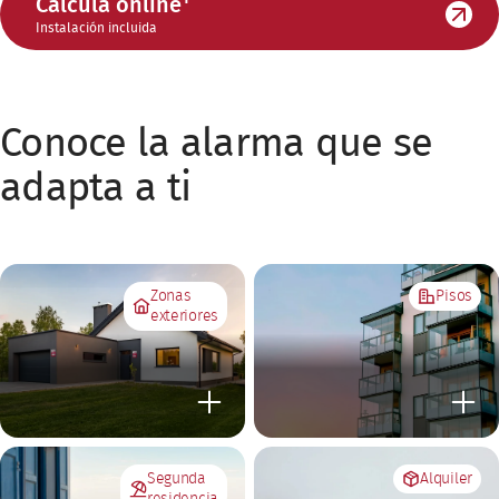
Calcula online
Instalación incluida
Conoce la alarma que se
adapta a ti
Zonas
Pisos
exteriores
Segunda
Alquiler
residencia